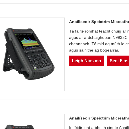
Anailíseoir Speictrim Micrea
Tá fáilte romhat teacht chuig ár
agus ar ardchaighdeán N9933C Fi
cheannach. Táimid ag tnúth le co
agus sainithe ag bogearraí.
Leigh Nios mo
Seol Fio
Anailíseoir Speictrim Micrea
Is féidir leat a bheith cinnte An