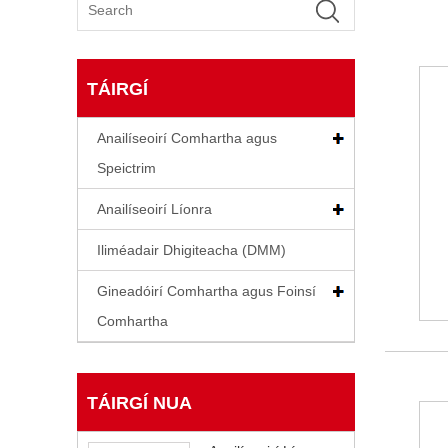
TÁIRGÍ
Anailíseoirí Comhartha agus
Speictrim
Anailíseoirí Líonra
Iliméadair Dhigiteacha (DMM)
Gineadóirí Comhartha agus Foinsí
Comhartha
TÁIRGÍ NUA