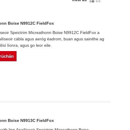
thonn Boise N9912C FieldFox
ailíseoir Speictrim Micreathonn Boise N9912C FieldFox a
líseoir cábla agus aeróg éadrom, buan agus sainithe ag
lísí líonra, agus go leor eile.
srúchán
thonn Boise N9913C FieldFox
aith linn Anailíseoir Speictrim Micreathonn Boise