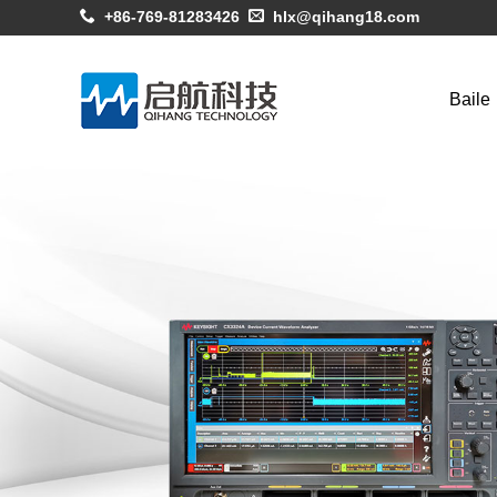
+86-769-81283426
hlx@qihang18.com
Baile