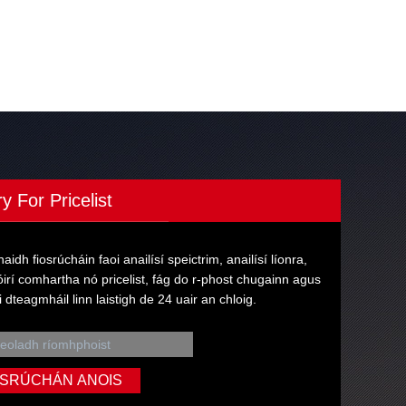
ry For Pricelist
aidh fiosrúcháin faoi anailísí speictrim, anailísí líonra,
irí comhartha nó pricelist, fág do r-phost chugainn agus
i dteagmháil linn laistigh de 24 uair an chloig.