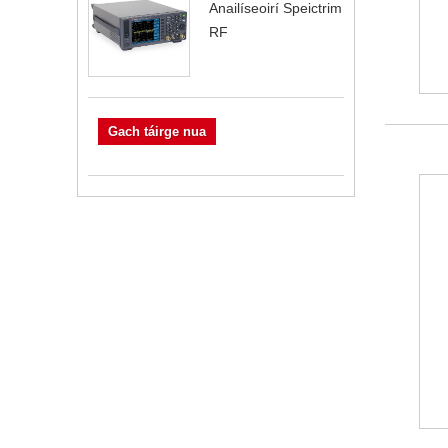
Anailíseoirí Speictrim
RF
Gach táirge nua