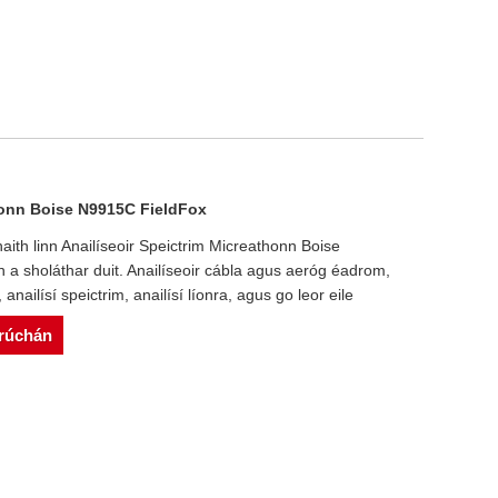
thonn Boise N9915C FieldFox
aith linn Anailíseoir Speictrim Micreathonn Boise
a sholáthar duit. Anailíseoir cábla agus aeróg éadrom,
nailísí speictrim, anailísí líonra, agus go leor eile
srúchán