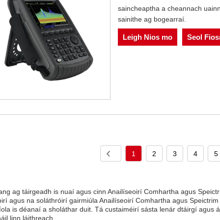
saincheaptha a cheannach uainn.
sainithe ag bogearraí.
Leigh Nios mo
Seol Fio
1
2
3
4
5
ng ag táirgeadh is nuaí agus cinn Anailíseoirí Comhartha agus Speictr
rí agus na soláthróirí gairmiúla Anailíseoirí Comhartha agus Speictrim 
díola is déanaí a sholáthar duit. Tá custaiméirí sásta lenár dtáirgí agus
il linn láithreach.