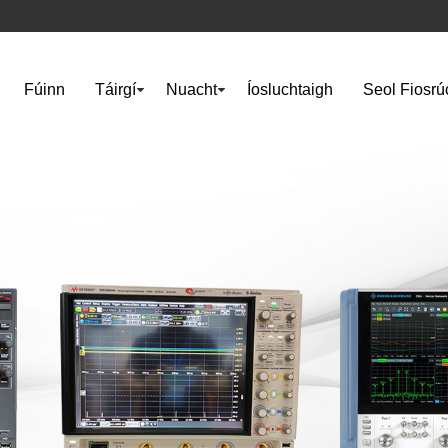
Fúinn
Táirgí
Nuacht
Íosluchtaigh
Seol Fiosr