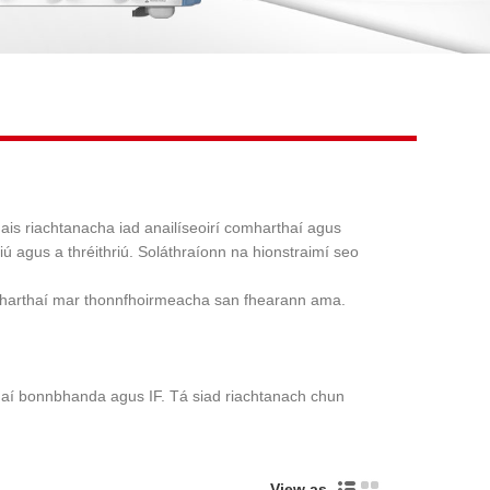
Live
hais riachtanacha iad anailíseoirí comharthaí agus
iú agus a thréithriú. Soláthraíonn na hionstraimí seo
mharthaí mar thonnfhoirmeacha san fhearann ​​ama.
rthaí bonnbhanda agus IF. Tá siad riachtanach chun
View as