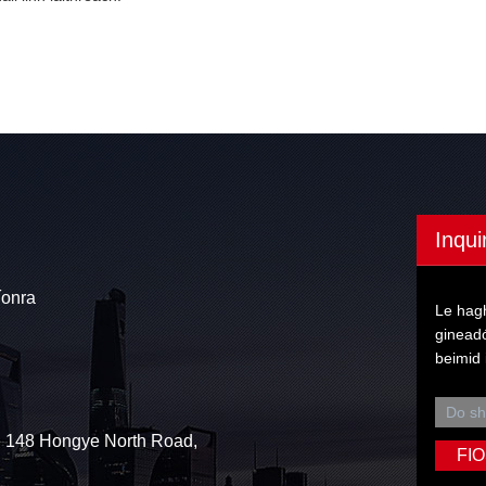
Inqui
íonra
Le hagh
gineadó
beimid 
 148 Hongye North Road,