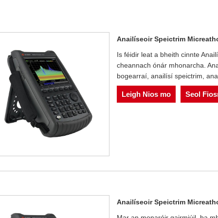
Anailíseoir Speictrim Micrea
Is féidir leat a bheith cinnte An
cheannach ónár mhonarcha. Anai
bogearraí, anailísí speictrim, anai
Leigh Nios mo
Seol Fio
Anailíseoir Speictrim Micrea
Mar an monaróir gairmiúil, ba mh