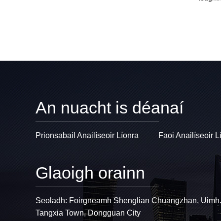
An nuacht is déanaí
Prionsabail Anailíseoir Líonra
Faoi Anailíseoir L
Glaoigh orainn
Seoladh: Foirgneamh Shenglian Chuangzhan, Uimh.
Tangxia Town, Dongguan City