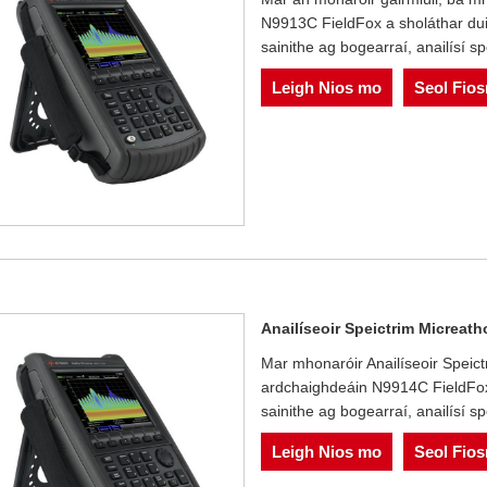
N9913C FieldFox a sholáthar dui
sainithe ag bogearraí, anailísí spe
Leigh Nios mo
Seol Fio
Anailíseoir Speictrim Micrea
Mar mhonaróir Anailíseoir Speic
ardchaighdeáin N9914C FieldFox
sainithe ag bogearraí, anailísí sp
Leigh Nios mo
Seol Fio