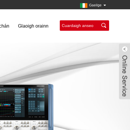
Gaeilge
úchán
Glaoigh orainn