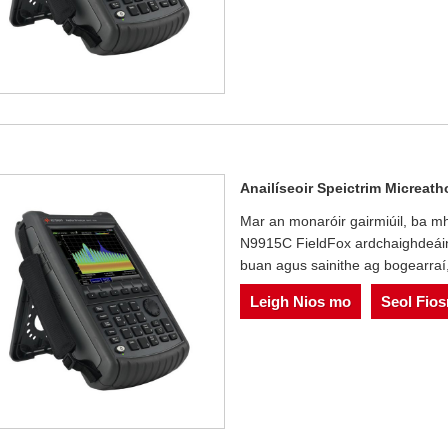
Anailíseoir Speictrim Micrea
Mar an monaróir gairmiúil, ba mh
N9915C FieldFox ardchaighdeáin 
buan agus sainithe ag bogearraí, a
Leigh Nios mo
Seol Fio