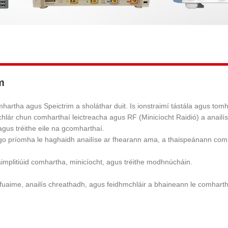
m
mhartha agus Speictrim a sholáthar duit. Is ionstraimí tástála agus tom
chlár chun comharthaí leictreacha agus RF (Minicíocht Raidió) a anailís
agus tréithe eile na gcomharthaí.
 go príomha le haghaidh anailíse ar fhearann ​​ama, a thaispeánann co
implitiúid comhartha, minicíocht, agus tréithe modhnúcháin.
il fuaime, anailís chreathadh, agus feidhmchláir a bhaineann le comha