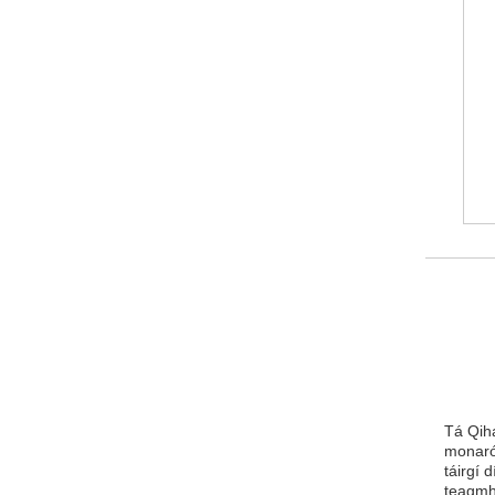
Tá Qiha
monarói
táirgí 
teagmhá