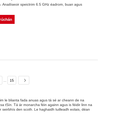
 Anailíseoir speictrim 6.5 GHz éadrom, buan agus
srúchán
...
15
im le blianta fada anuas agus tá sé ar cheann de na
sa tSín. Tá ár monarcha féin againn agus is féidir linn na
 ár seirbhís den scoth. Le haghaidh tuilleadh eolais, déan