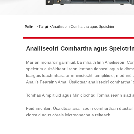
>
Táirgí
>
Anailíseoirí Comhartha agus Speictrim
Baile
Anailíseoirí Comhartha agus Speictri
Mar an monaróir gairmiúil, ba mhaith linn Anailíseoirí Co
speictrim a úsáidtear i raon leathan tionscal agus feidhm
léargais luachmhara ar mhinicíocht, aimplitiúid, modhnú 
Anailís Fearainn Ama: Úsáidtear anailíseoirí comharthaí
Tomhas Aimplitiúid agus Minicíochta: Tomhaiseann siad a
Feidhmchláir: Úsáidtear anailíseoirí comharthaí i dtástá
ciorcaid agus córais leictreonacha a réiteach.