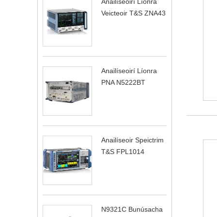
Anailíseoirí Líonra
Veicteoir T&S ZNA43
Anailíseoirí Líonra
PNA N5222BT
Anailíseoir Speictrim
T&S FPL1014
N9321C Bunúsacha