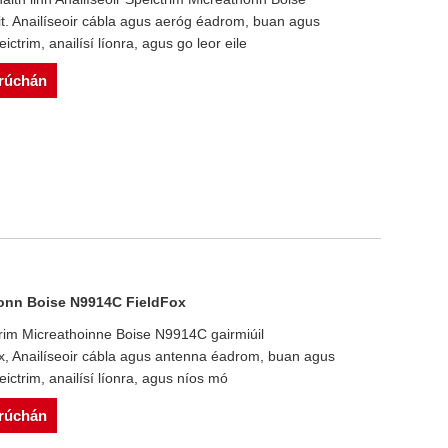
t. Anailíseoir cábla agus aeróg éadrom, buan agus
ictrim, anailísí líonra, agus go leor eile
srúchán
thonn Boise N9914C FieldFox
trim Micreathoinne Boise N9914C gairmiúil
, Anailíseoir cábla agus antenna éadrom, buan agus
eictrim, anailísí líonra, agus níos mó
srúchán