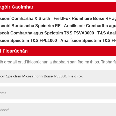
agóir Gaolmhar
íseoirí Comhartha X-Sraith
FieldFox Ríomhaire Boise RF 
íseoirí Bunúsacha Speictrim RF
Anailíseoir Comhartha ag
íseoir Comhartha agus Speictrim T&S FSVA3000
T&S Anai
íseoir Speictrim T&S FPL1000
Anailíseoir Speictrim T&S 
l Fiosrúchán
h drogall ort d’fhiosrúchán a thabhairt san fhoirm thíos. Tabharfa