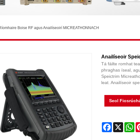
 Ríomhaire Boise RF agus Anailíseoirí MICREATHONNACH
Anailíseoir Spe
Tá fáilte romhat te
phraghas íseal, ag
Speictrim Micreath
leat. Anailíseoir s
Seol Fiosrúch
Facebook
X
Wh