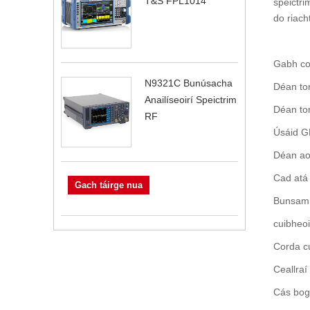
T&S FPL1014
speictri
do riach
Gabh co
N9321C Bunúsacha
Déan tom
Anailíseoirí Speictrim
Déan to
RF
Úsáid G
Déan ao
Cad atá
Gach táirge nua
Bunsamha
cuibheo
Corda c
Ceallraí 
Cás bog 