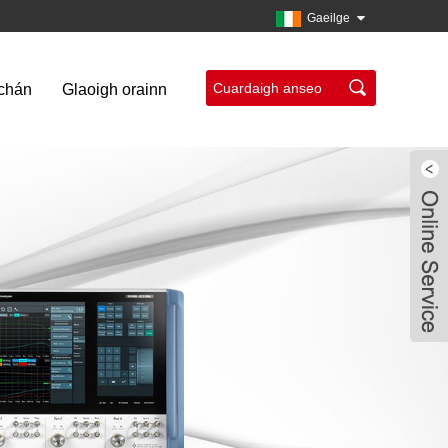
Gaeilge
úchán
Glaoigh orainn