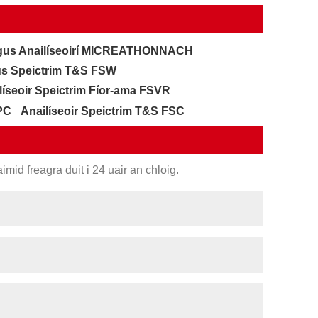
agus Anailíseoirí MICREATHONNACH
us Speictrim T&S FSW
líseoir Speictrim Fíor-ama FSVR
FPC
Anailíseoir Speictrim T&S FSC
imid freagra duit i 24 uair an chloig.