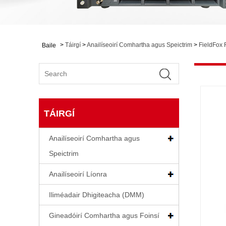
>
Táirgí
>
Anailíseoirí Comhartha agus Speictrim
>
FieldFox
Baile
TÁIRGÍ
Anailíseoirí Comhartha agus
Speictrim
Anailíseoirí Líonra
Iliméadair Dhigiteacha (DMM)
Gineadóirí Comhartha agus Foinsí