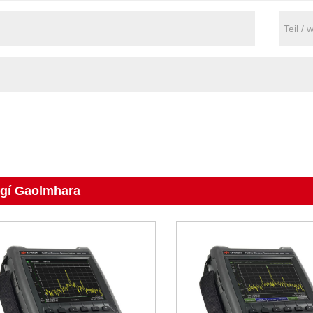
rgí Gaolmhara