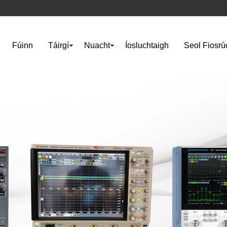
Fúinn
Táirgí
Nuacht
Íosluchtaigh
Seol Fiosr