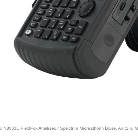
: N9933C FieldFox Anailíseoir Speictrim Micreathonn Boise, An tSín, Mo