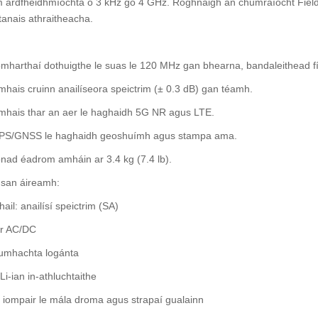
m ardfheidhmíochta ó 3 kHz go 4 GHz. Roghnaigh an chumraíocht FieldFo
tanais athraitheacha.
mharthaí dothuigthe le suas le 120 MHz gan bhearna, bandaleithead f
hais cruinn anailíseora speictrim (± 0.3 dB) gan téamh.
mhais thar an aer le haghaidh 5G NR agus LTE.
PS/GNSS le haghaidh geoshuímh agus stampa ama.
nad éadrom amháin ar 3.4 kg (7.4 lb).
 san áireamh:
il: anailísí speictrim (SA)
ir AC/DC
umhachta logánta
Li-ian in-athluchtaithe
iompair le mála droma agus strapaí gualainn