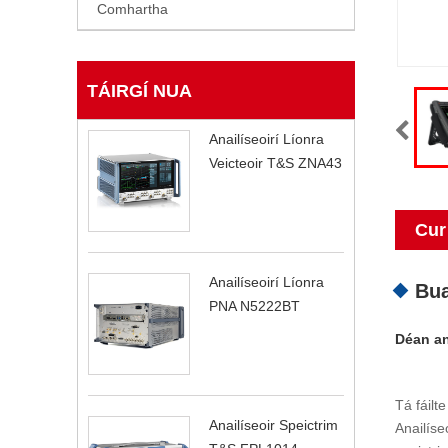
Comhartha
TÁIRGÍ NUA
Anailíseoirí Líonra
Veicteoir T&S ZNA43
Cur
Anailíseoirí Líonra
Bua
PNA N5222BT
Déan ana
Tá fáilt
Anailíseoir Speictrim
Anailíse