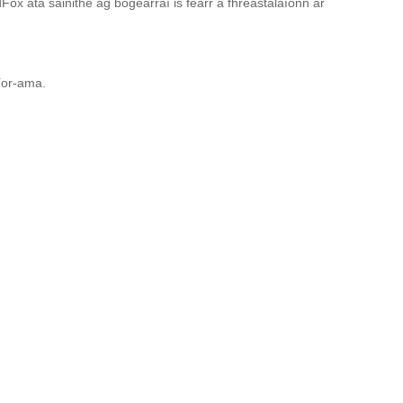
x atá sainithe ag bogearraí is fearr a fhreastalaíonn ar
íor-ama.