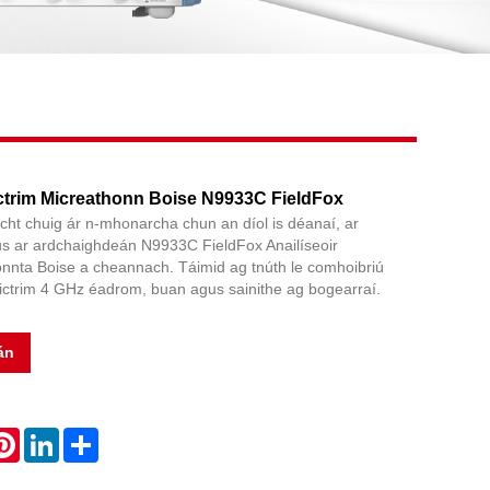
Live
ictrim Micreathonn Boise N9933C FieldFox
acht chuig ár n-mhonarcha chun an díol is déanaí, ar
us ar ardchaighdeán N9933C FieldFox Anailíseoir
onnta Boise a cheannach. Táimid ag tnúth le comhoibriú
peictrim 4 GHz éadrom, buan agus sainithe ag bogearraí.
án
atsApp
Pinterest
LinkedIn
Share