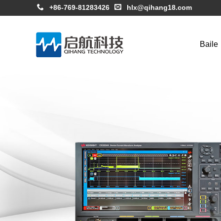
+86-769-81283426
hlx@qihang18.com
Baile