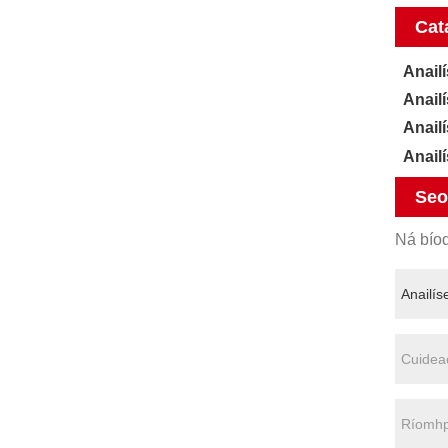
Cat
Anail
Anail
Anail
Anail
Seo
Ná bíod