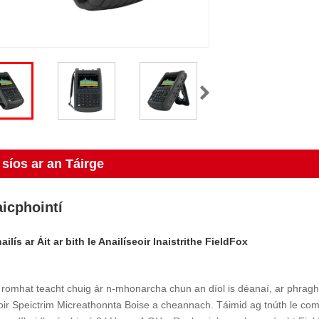
 síos ar an Táirge
icphointí
ilís ar Áit ar bith le Anailíseoir Inaistrithe FieldFox
e romhat teacht chuig ár n-mhonarcha chun an díol is déanaí, ar phra
oir Speictrim Micreathonnta Boise a cheannach. Táimid ag tnúth le comh