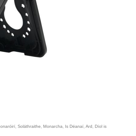
naróirí, Soláthraithe, Monarcha, Is Déanaí, Ard, Díol is