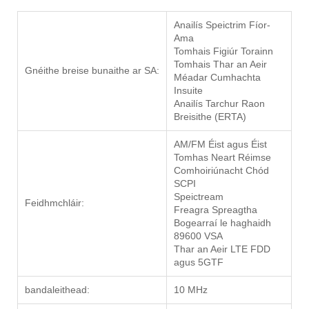
Anailís Speictrim Fíor-
Ama
Tomhais Figiúr Torainn
Tomhais Thar an Aeir
Gnéithe breise bunaithe ar SA:
Méadar Cumhachta
Insuite
Anailís Tarchur Raon
Breisithe (ERTA)
AM/FM Éist agus Éist
Tomhas Neart Réimse
Comhoiriúnacht Chód
SCPI
Speictream
Feidhmchláir:
Freagra Spreagtha
Bogearraí le haghaidh
89600 VSA
Thar an Aeir LTE FDD
agus 5GTF
bandaleithead:
10 MHz