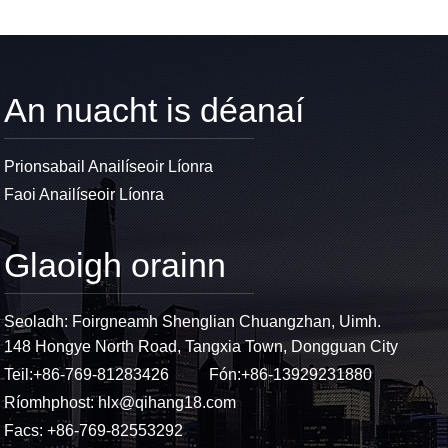
An nuacht is déanaí
Prionsabail Anailíseoir Líonra
Faoi Anailíseoir Líonra
Glaoigh orainn
Seoladh: Foirgneamh Shenglian Chuangzhan, Uimh.
148 Hongye North Road, Tangxia Town, Dongguan City
Teil:
+86-769-81283426
Fón:
+86-13929231880
Ríomhphost:
hlx@qihang18.com
Facs: +86-769-82553292