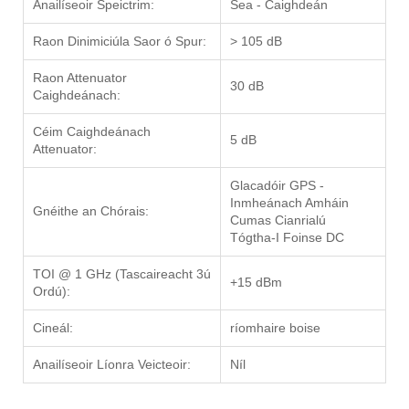
Anailíseoir Speictrim:
Sea - Caighdeán
Raon Dinimiciúla Saor ó Spur:
> 105 dB
Raon Attenuator
30 dB
Caighdeánach:
Céim Caighdeánach
5 dB
Attenuator:
Glacadóir GPS -
Inmheánach Amháin
Gnéithe an Chórais:
Cumas Cianrialú
Tógtha-I Foinse DC
TOI @ 1 GHz (Tascaireacht 3ú
+15 dBm
Ordú):
Cineál:
ríomhaire boise
Anailíseoir Líonra Veicteoir:
Níl