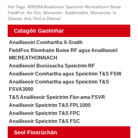
Hot Tags: N9938A Anailíseoir Speictrim Micreathonn Boise
FieldFox, An tSín, Monaróirí, Soláthraithe, Monarcha, Is
Déanaí, Ard, Díol is Déanaí
Catagóir Gaolmhar
Anailíseoirí Comhartha X-Sraith
FieldFox Ríomhaire Boise RF agus Anailíseoirí
MICREATHONNACH
Anailíseoirí Bunúsacha Speictrim RF
Anailíseoir Comhartha agus Speictrim T&S FSW
Anailíseoir Comhartha agus Speictrim T&S
FSVA3000
T&S Anailíseoir Speictrim Fíor-ama FSVR
Anailíseoir Speictrim T&S FPL1000
Anailíseoir Speictrim T&S FPC
Anailíseoir Speictrim T&S FSC
Seol Fiosrúchán