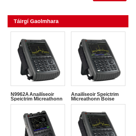
Táirgí Gaolmhara
N9962A Anailíseoir
Anailíseoir Speictrim
Speictrim Micreathonn
Micreathonn Boise
Boise FieldFox
N9960A FieldFox