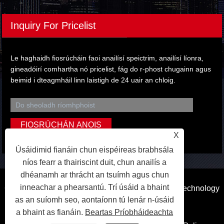
Inquiry For Pricelist
Le haghaidh fiosrúcháin faoi anailísí speictrim, anailísí líonra,
gineadóirí comhartha nó pricelist, fág do r-phost chugainn agus
beimid i dteagmháil linn laistigh de 24 uair an chloig.
X
Úsáidimid fianáin chun eispéireas brabhsála
níos fearr a thairiscint duit, chun anailís a
dhéanamh ar thrácht an tsuímh agus chun
inneachar a phearsantú. Trí úsáid a bhaint
Cóipcheart © 2023 Dongguan Qihang Electronic Technology
as an suíomh seo, aontaíonn tú lenár n-úsáid
Co.,Ltd. Gach ceart ar cosaint.
a bhaint as fianáin.
Beartas Príobháideachta