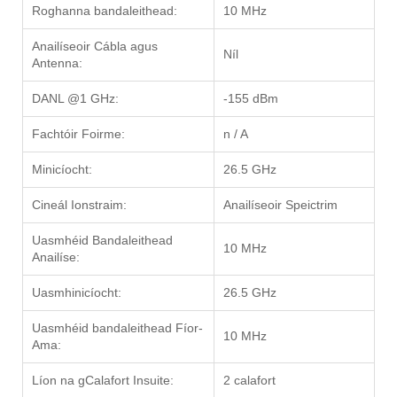
Roghanna bandaleithead:
10 MHz
Anailíseoir Cábla agus
Níl
Antenna:
DANL @1 GHz:
-155 dBm
Fachtóir Foirme:
n / A
Minicíocht:
26.5 GHz
Cineál Ionstraim:
Anailíseoir Speictrim
Uasmhéid Bandaleithead
10 MHz
Anailíse:
Uasmhinicíocht:
26.5 GHz
Uasmhéid bandaleithead Fíor-
10 MHz
Ama:
Líon na gCalafort Insuite:
2 calafort