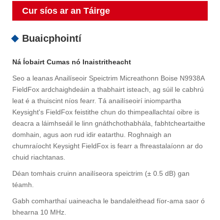
Cur síos ar an Táirge
Buaicphointí
Ná Íobairt Cumas nó Inaistritheacht
Seo a leanas Anailíseoir Speictrim Micreathonn Boise N9938A
FieldFox ardchaighdeáin a thabhairt isteach, ag súil le cabhrú
leat é a thuiscint níos fearr. Tá anailíseoirí iniompartha
Keysight's FieldFox feistithe chun do thimpeallachtaí oibre is
deacra a láimhseáil le linn gnáthchothabhála, fabhtcheartaithe
domhain, agus aon rud idir eatarthu. Roghnaigh an
chumraíocht Keysight FieldFox is fearr a fhreastalaíonn ar do
chuid riachtanas.
Déan tomhais cruinn anailíseora speictrim (± 0.5 dB) gan
téamh.
Gabh comharthaí uaineacha le bandaleithead fíor-ama saor ó
bhearna 10 MHz.