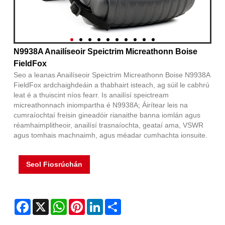
N9938A Anailíseoir Speictrim Micreathonn Boise
FieldFox
Seo a leanas Anailíseoir Speictrim Micreathonn Boise N9938A
FieldFox ardchaighdeáin a thabhairt isteach, ag súil le cabhrú
leat é a thuiscint níos fearr. Is anailísí speictream
micreathonnach iniompartha é N9938A; Áirítear leis na
cumraíochtaí freisin gineadóir rianaithe banna iomlán agus
réamhaimplitheoir, anailísí trasnaíochta, geataí ama, VSWR
agus tomhais machnaimh, agus méadar cumhachta ionsuite.
Seol Fiosrúchán
Facebook
X
WhatsApp
Pinterest
LinkedIn
Share