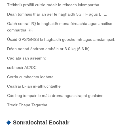
Tréithriú próifílí cuisle radair le réiteach iniompartha.
Déan tomhais thar an aer le haghaidh 5G TF agus LTE.
Gabh sonraí I/Q le haghaidh monatóireachta agus anailíse
comhartha RF.
Úsáid GPS/GNSS le haghaidh geoshuímh agus amstampáil.
Déan aonad éadrom amháin ar 3.0 kg (6.6 lb).
Cad atá san áireamh:
cuibheoir AC/DC
Corda cumhachta logánta
Ceallraí Li-ian in-athluchtaithe
Cás bog iompair le mála droma agus strapaí gualainn
Treoir Thapa Tagartha
Sonraíochtaí Eochair