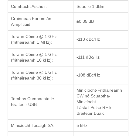
Cumhacht Aschuir:
Suas le 1 dBm
Cruinneas Foriomlán
±0.35 dB
Aimplitiúid:
Torann Céime @ 1 GHz
-113 dBc/Hz
(fritháireamh 1 MHz):
Torann Céime @ 1 GHz
-111 dBc/Hz
(fritháireamh 10 kHz):
Torann Céime @ 1 GHz
-108 dBc/Hz
(fritháireamh 30 kHz):
Minicíocht-Fritháireamh
CW nó Scuabtha-
Tomhas Cumhachta le
Minicíocht
Braiteoir USB:
Tástáil Pulse RF le
Braiteoir Buaic
Minicíocht Tosaigh SA:
5 kHz