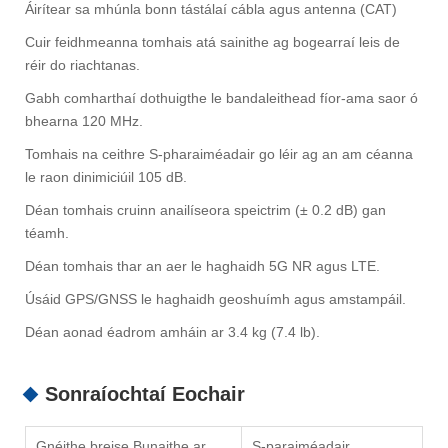
Áirítear sa mhúnla bonn tástálaí cábla agus antenna (CAT)
Cuir feidhmeanna tomhais atá sainithe ag bogearraí leis de
réir do riachtanas.
Gabh comharthaí dothuigthe le bandaleithead fíor-ama saor ó
bhearna 120 MHz.
Tomhais na ceithre S-pharaiméadair go léir ag an am céanna
le raon dinimiciúil 105 dB.
Déan tomhais cruinn anailíseora speictrim (± 0.2 dB) gan
téamh.
Déan tomhais thar an aer le haghaidh 5G NR agus LTE.
Úsáid GPS/GNSS le haghaidh geoshuímh agus amstampáil.
Déan aonad éadrom amháin ar 3.4 kg (7.4 lb).
Sonraíochtaí Eochair
Gnéithe breise Bunaithe ar
S-paraiméadair