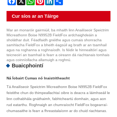
Cur síos ar an Táirge
Mar an monaróir gairmiúil, ba mhaith linn Anailíseoir Speictrim
Micreathonn Boise N9952B FieldFox ardchaighdeáin a
sholáthar duit. Féadfaidh gnéithe agus cumais shonracha
samhlacha FieldFox a bheith éagsúil ag brath ar an tsamhail
agus na roghanna a roghnaíodh. Is féidir le hinnealtóirí agus
teicneoirí an tsamhail is fearr a oireann dá riachtanais tomhais
agus coinníollacha allamuigh a roghnú.
Buaicphointí
Ná Íobairt Cumas nó Inaistritheacht
Tá Anailíseoir Speictrim Micreathonn Boise N9952B FieldFox
feistithe chun do thimpeallachtaí oibre is deacra a láimhseáil le
linn cothabhála gnáthaimh, fabhtcheartú domhain, agus aon
rud eatarthu. Roghnaigh an chumraíocht FieldFox bogearraí-
chumasaithe is fearr a fhreastalaíonn ar do chuid riachtanas.