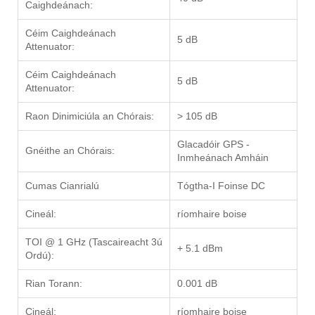
Caighdeánach:
Céim Caighdeánach
5 dB
Attenuator:
Céim Caighdeánach
5 dB
Attenuator:
Raon Dinimiciúla an Chórais:
> 105 dB
Glacadóir GPS -
Gnéithe an Chórais:
Inmheánach Amháin
Cumas Cianrialú
Tógtha-I Foinse DC
Cineál:
ríomhaire boise
TOI @ 1 GHz (Tascaireacht 3ú
+ 5.1 dBm
Ordú):
Rian Torann:
0.001 dB
Cineál:
ríomhaire boise