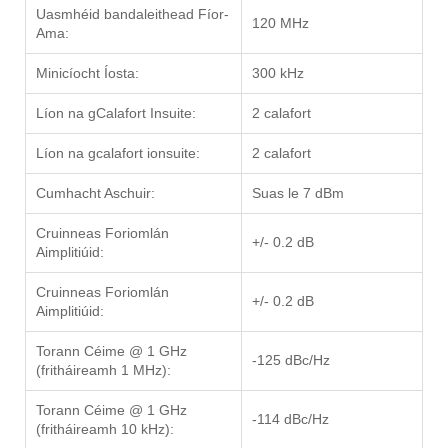
Uasmhéid bandaleithead Fíor-
120 MHz
Ama:
Minicíocht Íosta:
300 kHz
Líon na gCalafort Insuite:
2 calafort
Líon na gcalafort ionsuite:
2 calafort
Cumhacht Aschuir:
Suas le 7 dBm
Cruinneas Foriomlán
+/- 0.2 dB
Aimplitiúid:
Cruinneas Foriomlán
+/- 0.2 dB
Aimplitiúid:
Torann Céime @ 1 GHz
-125 dBc/Hz
(fritháireamh 1 MHz):
Torann Céime @ 1 GHz
-114 dBc/Hz
(fritháireamh 10 kHz):