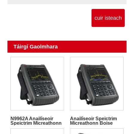
cuir isteach
Táirgí Gaolmhara
N9962A Anailíseoir
Anailíseoir Speictrim
Speictrim Micreathonn
Micreathonn Boise
Boise FieldFox
N9960A FieldFox