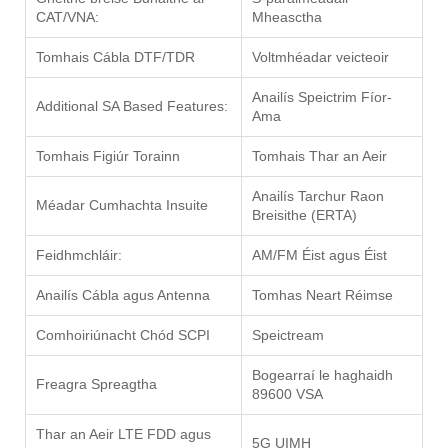
CAT/VNA:
Mheasctha
Tomhais Cábla DTF/TDR
Voltmhéadar veicteoir
Anailís Speictrim Fíor-
Additional SA Based Features:
Ama
Tomhais Figiúr Torainn
Tomhais Thar an Aeir
Anailís Tarchur Raon
Méadar Cumhachta Insuite
Breisithe (ERTA)
Feidhmchláir:
AM/FM Éist agus Éist
Anailís Cábla agus Antenna
Tomhas Neart Réimse
Comhoiriúnacht Chód SCPI
Speictream
Bogearraí le haghaidh
Freagra Spreagtha
89600 VSA
Thar an Aeir LTE FDD agus
5G UIMH