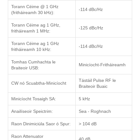
Torann Céime @ 1 GHz
-114 dBc/Hz
(fritháireamh 30 kHz):
Torann Céime ag 1 GHz,
-125 dBc/Hz
fritháireamh 1 MHz:
Torann Céime ag 1 GHz
-114 dBc/Hz
fritháireamh 10 kHz:
Tomhas Cumhachta le
Minicíocht-Fritháireamh
Braiteoir USB:
Tástáil Pulse RF le
CW nó Scuabtha-Minicíocht
Braiteoir Buaic
Minicíocht Tosaigh SA:
5 kHz
Anailíseoir Speictrim:
Sea - Roghnach
Raon Dinimiciúla Saor ó Spur:
> 104 dB
Raon Attenuator
40 dB