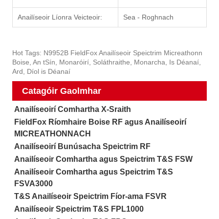
Anailíseoir Líonra Veicteoir:
Sea - Roghnach
Hot Tags: N9952B FieldFox Anailíseoir Speictrim Micreathonn
Boise, An tSín, Monaróirí, Soláthraithe, Monarcha, Is Déanaí,
Ard, Díol is Déanaí
Catagóir Gaolmhar
Anailíseoirí Comhartha X-Sraith
FieldFox Ríomhaire Boise RF agus Anailíseoirí
MICREATHONNACH
Anailíseoirí Bunúsacha Speictrim RF
Anailíseoir Comhartha agus Speictrim T&S FSW
Anailíseoir Comhartha agus Speictrim T&S
FSVA3000
T&S Anailíseoir Speictrim Fíor-ama FSVR
Anailíseoir Speictrim T&S FPL1000