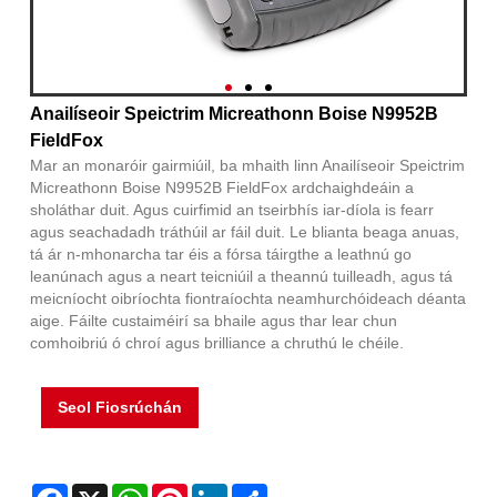
Anailíseoir Speictrim Micreathonn Boise N9952B
FieldFox
Mar an monaróir gairmiúil, ba mhaith linn Anailíseoir Speictrim
Micreathonn Boise N9952B FieldFox ardchaighdeáin a
sholáthar duit. Agus cuirfimid an tseirbhís iar-díola is fearr
agus seachadadh tráthúil ar fáil duit. Le blianta beaga anuas,
tá ár n-mhonarcha tar éis a fórsa táirgthe a leathnú go
leanúnach agus a neart teicniúil a theannú tuilleadh, agus tá
meicníocht oibríochta fiontraíochta neamhurchóideach déanta
aige. Fáilte custaiméirí sa bhaile agus thar lear chun
comhoibriú ó chroí agus brilliance a chruthú le chéile.
Seol Fiosrúchán
Facebook
X
WhatsApp
Pinterest
LinkedIn
Share