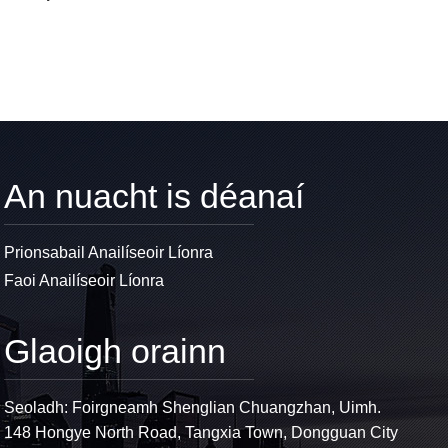
Boise FieldFox
N9935B FieldFox
An nuacht is déanaí
Prionsabail Anailíseoir Líonra
Faoi Anailíseoir Líonra
Glaoigh orainn
Seoladh: Foirgneamh Shenglian Chuangzhan, Uimh.
148 Hongye North Road, Tangxia Town, Dongguan City