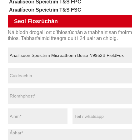
Anailíseoir Speictrim T&S FPC
Anailíseoir Speictrim T&S FSC
Seol Fiosrúchán
Ná bíodh drogall ort d’fhiosrúchán a thabhairt san fhoirm
thíos. Tabharfaimid freagra duit i 24 uair an chloig.