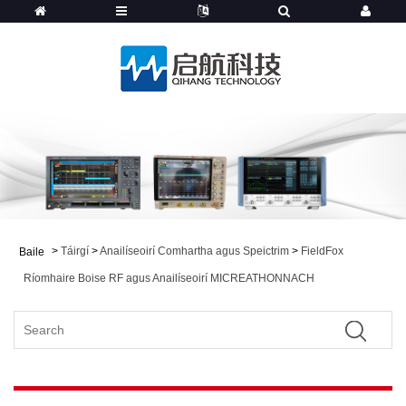
>
Táirgí
>
Anailíseoirí Comhartha agus Speictrim
>
FieldFox
Baile
Ríomhaire Boise RF agus Anailíseoirí MICREATHONNACH