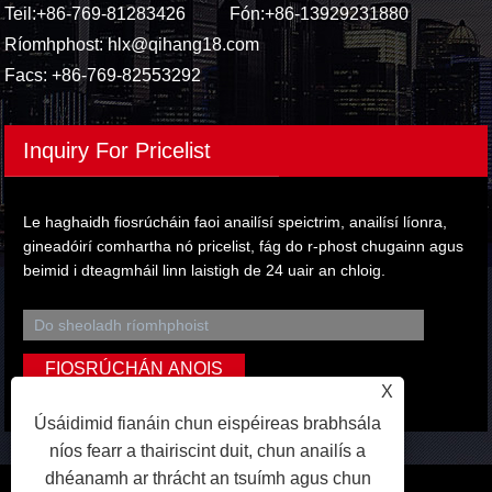
Teil:
+86-769-81283426
Fón:
+86-13929231880
Ríomhphost:
hlx@qihang18.com
Facs: +86-769-82553292
Inquiry For Pricelist
Le haghaidh fiosrúcháin faoi anailísí speictrim, anailísí líonra,
gineadóirí comhartha nó pricelist, fág do r-phost chugainn agus
beimid i dteagmháil linn laistigh de 24 uair an chloig.
X
Úsáidimid fianáin chun eispéireas brabhsála
níos fearr a thairiscint duit, chun anailís a
dhéanamh ar thrácht an tsuímh agus chun