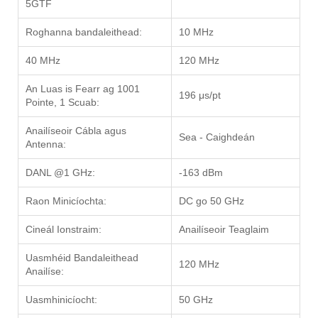
5GTF
Roghanna bandaleithead:
10 MHz
40 MHz
120 MHz
An Luas is Fearr ag 1001
196 μs/pt
Pointe, 1 Scuab:
Anailíseoir Cábla agus
Sea - Caighdeán
Antenna:
DANL @1 GHz:
-163 dBm
Raon Minicíochta:
DC go 50 GHz
Cineál Ionstraim:
Anailíseoir Teaglaim
Uasmhéid Bandaleithead
120 MHz
Anailíse:
Uasmhinicíocht:
50 GHz