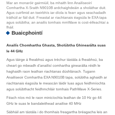
Mar an monaróir gairmiúil, ba mhaith linn Anailíseoirí
Comhartha X-Sraith N9010B ardchaighdeáin a sholáthar duit.
Agus cuirfimid an tseirbhís iar-díola is fearr agus seachadadh
tráthúil ar fáil duit. Freastal ar riachtanais éagsúla le EXA tapa
agus solúbtha; an anailís tomhais mmWave is cost-éifeachtaí a
fháil.
Buaicphointí
Anailís Chomhartha Ghasta, Sholúbtha Ghinearálta suas
le 44 GHz
Agus táirge á fheabhsú agus tréchur tástála á fheabhsú, ba
cheart go mbeadh d’anailísí comhartha ginearálta réidh le
haghaidh raon leathan riachtanas dúshlánach. Tugann
Anailíseoir Comhartha EXA N9010B tapa, solúbtha aghaidh ar
riachtanais éagsúla le meascán láidir luas agus feidhmíochta
agus solúbthacht feidhmchláir tomhais PathWave X-Series.
Féach níos mó le raon minicíochta leathan de 10 Hz go 44
GHz le suas le bandaleithead anailíse 40 MHz
Sábháil am tástála i do thomhais freagartha bréagacha leis an