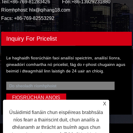
Teil:
+86-769-81283426
Fón:
+86-13929231880
Ríomhphost:
hlx@qihang18.com
Facs: +86-769-82553292
Inquiry For Pricelist
Le haghaidh fiosrúcháin faoi anailísí speictrim, anailísí líonra,
gineadóirí comhartha nó pricelist, fág do r-phost chugainn agus
beimid i dteagmháil linn laistigh de 24 uair an chloig.
X
Úsáidimid fianáin chun eispéireas brabhsála
níos fearr a thairiscint duit, chun anailís a
dhéanamh ar thrácht an tsuímh agus chun