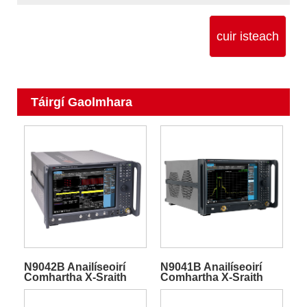
cuir isteach
Táirgí Gaolmhara
N9042B Anailíseoirí
N9041B Anailíseoirí
Comhartha X-Sraith
Comhartha X-Sraith