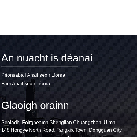
An nuacht is déanaí
Prionsabail Anailíseoir Líonra
Faoi Anailíseoir Líonra
Glaoigh orainn
Seoladh: Foirgneamh Shenglian Chuangzhan, Uimh.
148 Hongye North Road, Tangxia Town, Dongguan City