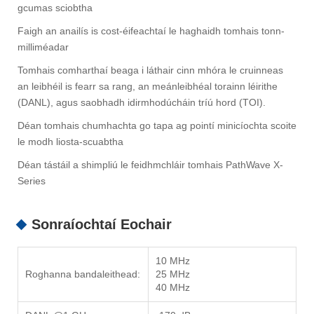
gcumas sciobtha
Faigh an anailís is cost-éifeachtaí le haghaidh tomhais tonn-
milliméadar
Tomhais comharthaí beaga i láthair cinn mhóra le cruinneas
an leibhéil is fearr sa rang, an meánleibhéal torainn léirithe
(DANL), agus saobhadh idirmhodúcháin tríú hord (TOI).
Déan tomhais chumhachta go tapa ag pointí minicíochta scoite
le modh liosta-scuabtha
Déan tástáil a shimpliú le feidhmchláir tomhais PathWave X-
Series
Sonraíochtaí Eochair
10 MHz
Roghanna bandaleithead:
25 MHz
40 MHz