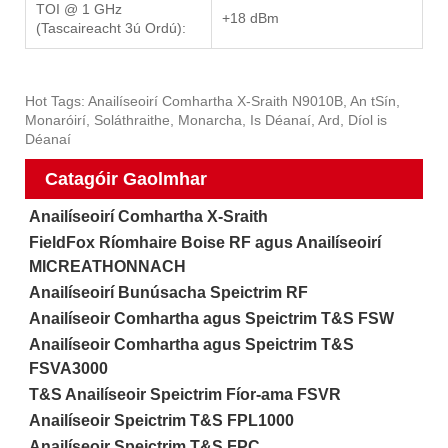
TOI @ 1 GHz
+18 dBm
(Tascaireacht 3ú Ordú):
Hot Tags: Anailíseoirí Comhartha X-Sraith N9010B, An tSín,
Monaróirí, Soláthraithe, Monarcha, Is Déanaí, Ard, Díol is
Déanaí
Catagóir Gaolmhar
Anailíseoirí Comhartha X-Sraith
FieldFox Ríomhaire Boise RF agus Anailíseoirí
MICREATHONNACH
Anailíseoirí Bunúsacha Speictrim RF
Anailíseoir Comhartha agus Speictrim T&S FSW
Anailíseoir Comhartha agus Speictrim T&S
FSVA3000
T&S Anailíseoir Speictrim Fíor-ama FSVR
Anailíseoir Speictrim T&S FPL1000
Anailíseoir Speictrim T&S FPC