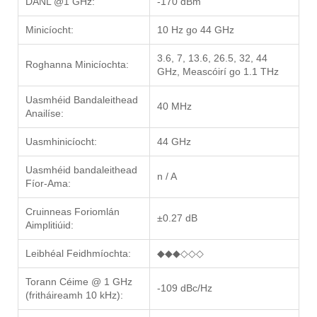
DANL @1 GHz:
-170 dBm
Minicíocht:
10 Hz go 44 GHz
3.6, 7, 13.6, 26.5, 32, 44
Roghanna Minicíochta:
GHz, Meascóirí go 1.1 THz
Uasmhéid Bandaleithead
40 MHz
Anailíse:
Uasmhinicíocht:
44 GHz
Uasmhéid bandaleithead
n / A
Fíor-Ama:
Cruinneas Foriomlán
±0.27 dB
Aimplitiúid:
Leibhéal Feidhmíochta:
◆◆◆◇◇◇
Torann Céime @ 1 GHz
-109 dBc/Hz
(fritháireamh 10 kHz):