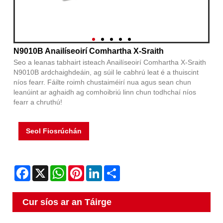
N9010B Anailíseoirí Comhartha X-Sraith
Seo a leanas tabhairt isteach Anailíseoirí Comhartha X-Sraith
N9010B ardchaighdeáin, ag súil le cabhrú leat é a thuiscint
níos fearr. Fáilte roimh chustaiméirí nua agus sean chun
leanúint ar aghaidh ag comhoibriú linn chun todhchaí níos
fearr a chruthú!
Seol Fiosrúchán
Facebook
X
WhatsApp
Pinterest
LinkedIn
Share
Cur síos ar an Táirge