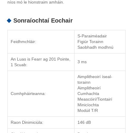
níos mó le hionstraim amháin.
Sonraíochtaí Eochair
S-Paraiméadair
Feidhmchláir:
Figiúr Torainn
Saobhadh modhnú
An Luas is Fearr ag 201 Pointe,
3 ms
1 Scuab:
Aimplitheoirí íseal-
torainn
Aimplitheoirí
Comhpháirteanna:
Cumhachta
Meascóirí/Tiontairí
Minicíochta
Modúil T/R
Raon Dinimiciúla:
146 dB