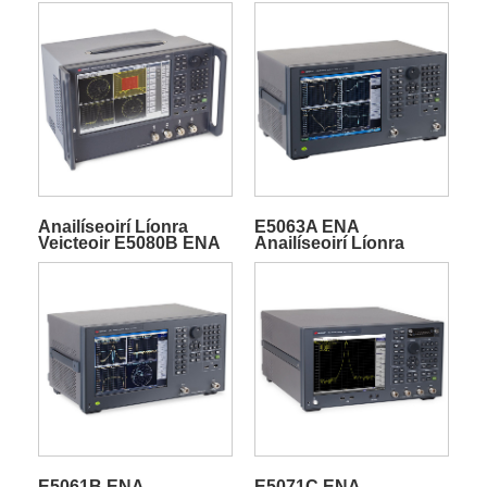
Anailíseoirí Líonra
E5063A ENA
Veicteoir E5080B ENA
Anailíseoirí Líonra
Veicteoir
E5061B ENA
E5071C ENA