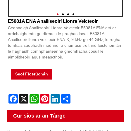
E5081A ENA Anailíseoirí Líonra Veicteoir
Ceannaigh Anailíseoirí Líonra Veicteoir E5081A ENA atá ar
ardchaighdeán go díreach le praghas íseal. E5081A
Anailíseoir líonra veicteoir ENA-X, 9 kHz go 44 GHz, le rogha
tomhais saobhadh modhnú, a chumasú tréithriú feiste iomlán
le haghaidh comhpháirteanna gníomhacha cosúil le
aimplitheoirí agus meascthóir.
Seol Fiosrúchán
Facebook
X
WhatsApp
Pinterest
LinkedIn
Share
Cur síos ar an Táirge