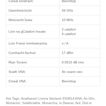
Cineál Ionstraim:
Benchtop
Uasmhinicíocht:
44 GHz
Minicíocht Íosta:
10 MHz
2 calafort
Líon na gCalafort Insuite:
4 calafort
Líon Foinsí Inmheánacha:
n / A
Cumhacht Aschuir:
17 dBm
Rian Torann:
0.0015 dB rms
Sraith VNA:
An ceann seo
Cineál VNA:
Benchtop
Hot Tags: Anailíseoirí Líonra Veicteoir E5081A ENA, An tSín,
Monaróirí, Soláthraithe, Monarcha, Is Déanaí, Ard, Díol is