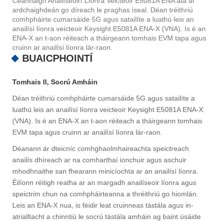
Ceannaigh Anailíseoirí Líonra Veicteoir E5081A ENA atá ar
ardchaighdeán go díreach le praghas íseal. Déan tréithriú
comhpháirte cumarsáide 5G agus satailíte a luathú leis an
anailísí líonra veicteoir Keysight E5081A ENA-X (VNA). Is é an
ENA-X an t-aon réiteach a tháirgeann tomhais EVM tapa agus
cruinn ar anailísí líonra lár-raon.
BUAICPHOINTÍ
Tomhais Il, Socrú Amháin
Déan tréithriú comhpháirte cumarsáide 5G agus satailíte a
luathú leis an anailísí líonra veicteoir Keysight E5081A ENA-X
(VNA). Is é an ENA-X an t-aon réiteach a tháirgeann tomhais
EVM tapa agus cruinn ar anailísí líonra lár-raon.
Déanann ár dteicníc comhghaolmhaireachta speictreach
anailís dhíreach ar na comharthaí ionchuir agus aschuir
mhodhnaithe san fhearann ​​minicíochta ar an anailísí líonra.
Éilíonn réitigh reatha ar an margadh anailíseoir líonra agus
speictrim chun na comhpháirteanna a thréithriú go hiomlán.
Leis an ENA-X nua, is féidir leat cruinneas tástála agus in-
atrialltacht a chinntiú le socrú tástála amháin ag baint úsáide