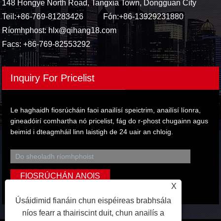
148 Hongye North Road, Tangxia Town, Dongguan City
Teil:
+86-769-81283426
Fón:
+86-13929231880
Ríomhphost:
hlx@qihang18.com
Facs: +86-769-82553292
Inquiry For Pricelist
Le haghaidh fiosrúcháin faoi anailísí speictrim, anailísí líonra,
gineadóirí comhartha nó pricelist, fág do r-phost chugainn agus
beimid i dteagmháil linn laistigh de 24 uair an chloig.
X
Úsáidimid fianáin chun eispéireas brabhsála
níos fearr a thairiscint duit, chun anailís a