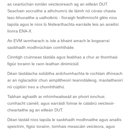
as ceartúchán iomlán veicteoireach ag an eitleán DUT.
Seachain socruithe a athchumrú de láimh nó córais chasta
lasc-bhunaithe a uathoibriú - fíoraigh feidhmíocht gléis níos
tapúla agus le níos lú féidearthachta earráide leis an anailísí
líonra ENA-X.
An EVM iarmharach is ísle a bhaint amach le bogearraí
saobhadh modhnúcháin comhtháite.
Cinntigh cruinneas tástála agus feabhas a chur ar thomhais
figiúr torainn le raon leathan dinimiciúil.
Déan tástálacha solúbtha ardchumhachta le rochtain dhíreach
ar an nglacadóir chun aimplitheoirí teanndáileog, maolaitheoirí
nó cúplóirí treo a chomhtháthú.
Tabhair aghaidh ar mhímheaitseáil an phoirt ionchuir,
cumhacht cainéil, agus earráidí foinse le calabrú veicteoir-
cheartaithe ag an eitleán DUT.
Déan tástáil níos tapúla le saobhadh modhnaithe agus anailís
speictrim, figiúr torainn, tomhais meascáin veicteora, agus