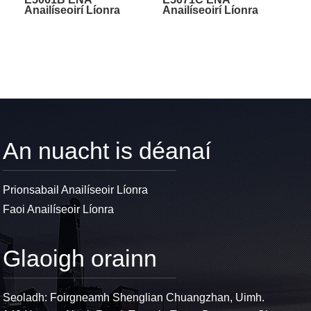
Anailíseoirí Líonra
Anailíseoirí Líonra
Veicteoir
Veicteoir
An nuacht is déanaí
Prionsabail Anailíseoir Líonra
Faoi Anailíseoir Líonra
Glaoigh orainn
Seoladh: Foirgneamh Shenglian Chuangzhan, Uimh.