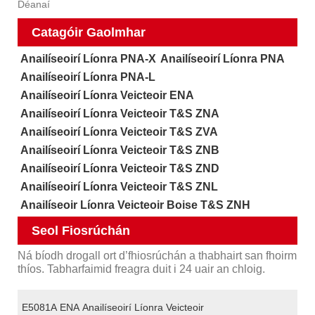
Déanaí
Catagóir Gaolmhar
Anailíseoirí Líonra PNA-X
Anailíseoirí Líonra PNA
Anailíseoirí Líonra PNA-L
Anailíseoirí Líonra Veicteoir ENA
Anailíseoirí Líonra Veicteoir T&S ZNA
Anailíseoirí Líonra Veicteoir T&S ZVA
Anailíseoirí Líonra Veicteoir T&S ZNB
Anailíseoirí Líonra Veicteoir T&S ZND
Anailíseoirí Líonra Veicteoir T&S ZNL
Anailíseoir Líonra Veicteoir Boise T&S ZNH
Seol Fiosrúchán
Ná bíodh drogall ort d’fhiosrúchán a thabhairt san fhoirm
thíos. Tabharfaimid freagra duit i 24 uair an chloig.